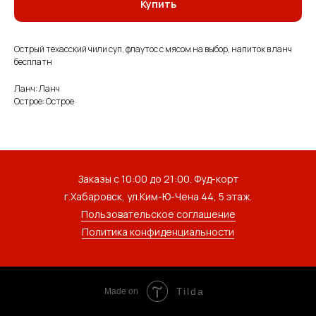
Купить
Острый техасский чили суп, флаутос с мясом на выбор, напиток в ланч
бесплатн
Ланч: Ланч
Острое: Острое
Заказы с 10:00 до 21:00. Фуд-корт
г.Хабаровск, ул.Ким-Ю-Чена 44, 5 этаж.
Пользовательское соглашение
Политика конфиденциальности
Tilda
Made on