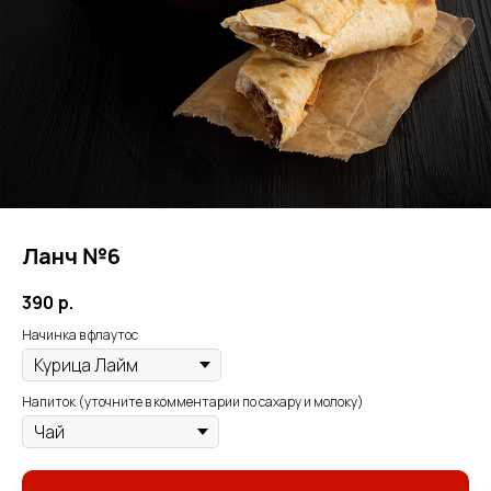
Ланч №6
390
р.
Начинка в флаутос
Напиток (уточните в комментарии по сахару и молоку)