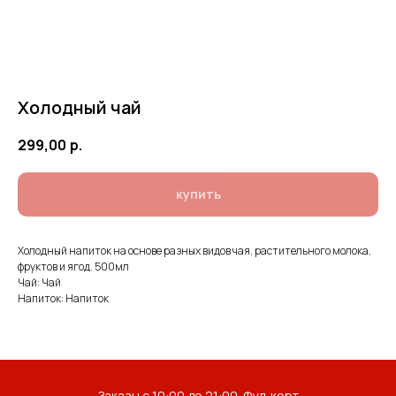
Холодный чай
299,00
р.
купить
Холодный напиток на основе разных видов чая, растительного молока,
фруктов и ягод. 500мл
Чай: Чай
Напиток: Напиток
Заказы с 10:00 до 21:00. Фуд-корт